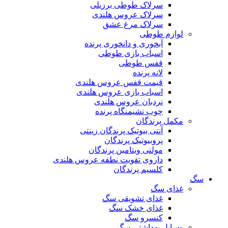
سرلاک طوطی برزیلی
سرلاک عروس هلندی
سرلاک مرغ عشق
لوازم طوطی
آبخوری و دانخوری پرنده
اسباب بازی طوطی
قفس طوطی
لانه پرنده
قیمت قفس عروس هلندی
اسباب بازی عروس هلندی
نردبان عروس هلندی
چوب نشیمنگاه پرنده
مکمل پرندگان
آنتی بیوتیک پرندگان زینتی
پروبیوتیک پرندگان
مولتی ویتامین پرندگان
داروی تقویت نطفه عروس هلندی
کلسیم پرندگان
سگ
غذای سگ
غذای تشویقی سگ
غذای خشک سگ
کنسرو سگ
وسایل بهداشتی سگ