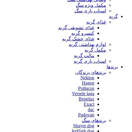
مکمل ویژه سگ
اسباب بازی سگ
گربه
غذای گربه
غذای تشویقی گربه
کنسرو گربه
غذای خشک گربه
لوازم بهداشتی گربه
مکمل گربه
مالت گربه
اسباب بازی گربه
برندها
برندهای پرندگان
Nekton
Hagen
Psittacus
Versele laga
Benelux
Exact
dac
Padovan
برندهای سگ
Shayer dog
JerHigh dog