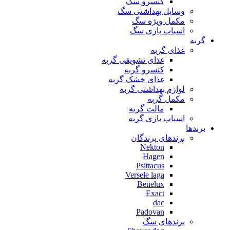
کنسرو سگ
وسایل بهداشتی سگ
مکمل ویژه سگ
اسباب بازی سگ
گربه
غذای گربه
غذای تشویقی گربه
کنسرو گربه
غذای خشک گربه
لوازم بهداشتی گربه
مکمل گربه
مالت گربه
اسباب بازی گربه
برندها
برندهای پرندگان
Nekton
Hagen
Psittacus
Versele laga
Benelux
Exact
dac
Padovan
برندهای سگ