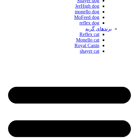
Shayer dog
JerHigh dog
monello dog
MoFeed dog
reflex dog
برندهای گربه
Reflex cat
Monello cat
Royal Canin
shayer cat