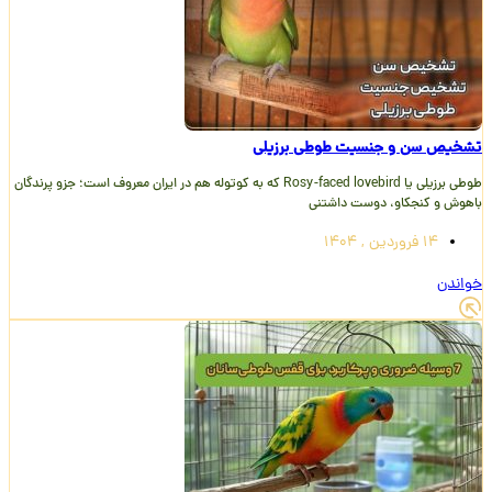
تشخیص سن و جنسیت طوطی برزیلی
طوطی برزیلی یا Rosy-faced lovebird که به کوتوله هم در ایران معروف است؛ جزو پرندگان
باهوش و کنجکاو، دوست داشتنی
14 فروردین , 1404
خواندن