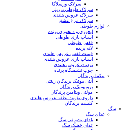
سرلاک ورسلاگا
سرلاک طوطی برزیلی
سرلاک عروس هلندی
سرلاک مرغ عشق
لوازم طوطی
آبخوری و دانخوری پرنده
اسباب بازی طوطی
قفس طوطی
لانه پرنده
قیمت قفس عروس هلندی
اسباب بازی عروس هلندی
نردبان عروس هلندی
چوب نشیمنگاه پرنده
مکمل پرندگان
آنتی بیوتیک پرندگان زینتی
پروبیوتیک پرندگان
مولتی ویتامین پرندگان
داروی تقویت نطفه عروس هلندی
کلسیم پرندگان
سگ
غذای سگ
غذای تشویقی سگ
غذای خشک سگ