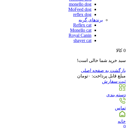
monello dog
MoFeed dog
reflex dog
برندهای گربه
Reflex cat
Monello cat
Royal Canin
shayer cat
0
کالا
سبد خرید شما خالی است!
بازگشت به صفحه اصلی
مبلغ قابل پرداخت:
۰
تومان
ثبت سفارش
دسته بندی
تماس
خانه
0