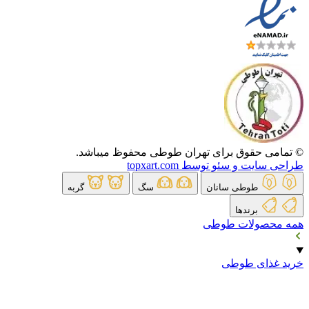
© تمامی حقوق برای تهران طوطی محفوظ میباشد.
طراحی سایت و سئو توسط topxart.com
طوطی سانان
سگ
گربه
برندها
همه محصولات طوطی
خرید غذای طوطی