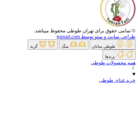
© تمامی حقوق برای تهران طوطی محفوظ میباشد.
طراحی سایت و سئو توسط topxart.com
طوطی سانان
سگ
گربه
برندها
همه محصولات طوطی
خرید غذای طوطی