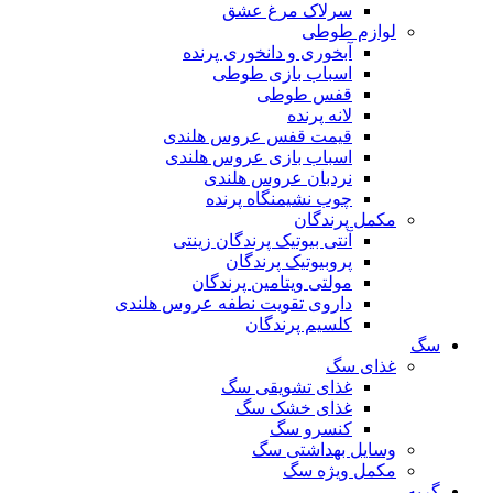
سرلاک مرغ عشق
لوازم طوطی
آبخوری و دانخوری پرنده
اسباب بازی طوطی
قفس طوطی
لانه پرنده
قیمت قفس عروس هلندی
اسباب بازی عروس هلندی
نردبان عروس هلندی
چوب نشیمنگاه پرنده
مکمل پرندگان
آنتی بیوتیک پرندگان زینتی
پروبیوتیک پرندگان
مولتی ویتامین پرندگان
داروی تقویت نطفه عروس هلندی
کلسیم پرندگان
سگ
غذای سگ
غذای تشویقی سگ
غذای خشک سگ
کنسرو سگ
وسایل بهداشتی سگ
مکمل ویژه سگ
گربه