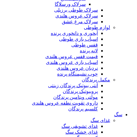
سرلاک ورسلاگا
سرلاک طوطی برزیلی
سرلاک عروس هلندی
سرلاک مرغ عشق
لوازم طوطی
آبخوری و دانخوری پرنده
اسباب بازی طوطی
قفس طوطی
لانه پرنده
قیمت قفس عروس هلندی
اسباب بازی عروس هلندی
نردبان عروس هلندی
چوب نشیمنگاه پرنده
مکمل پرندگان
آنتی بیوتیک پرندگان زینتی
پروبیوتیک پرندگان
مولتی ویتامین پرندگان
داروی تقویت نطفه عروس هلندی
کلسیم پرندگان
سگ
غذای سگ
غذای تشویقی سگ
غذای خشک سگ