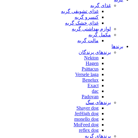
غذای گربه
غذای تشویقی گربه
کنسرو گربه
غذای خشک گربه
لوازم بهداشتی گربه
مکمل گربه
مالت گربه
برندها
برندهای پرندگان
Nekton
Hagen
Psittacus
Versele laga
Benelux
Exact
dac
Padovan
برندهای سگ
Shayer dog
JerHigh dog
monello dog
MoFeed dog
reflex dog
برندهای گربه