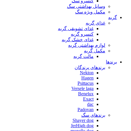
کنسرو سگ
وسایل بهداشتی سگ
مکمل ویژه سگ
گربه
غذای گربه
غذای تشویقی گربه
کنسرو گربه
غذای خشک گربه
لوازم بهداشتی گربه
مکمل گربه
مالت گربه
برندها
برندهای پرندگان
Nekton
Hagen
Psittacus
Versele laga
Benelux
Exact
dac
Padovan
برندهای سگ
Shayer dog
JerHigh dog
monello dog