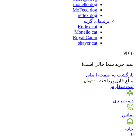
monello dog
MoFeed dog
reflex dog
برندهای گربه
Reflex cat
Monello cat
Royal Canin
shayer cat
0
کالا
سبد خرید شما خالی است!
بازگشت به صفحه اصلی
مبلغ قابل پرداخت:
۰
تومان
ثبت سفارش
دسته بندی
تماس
خانه
0