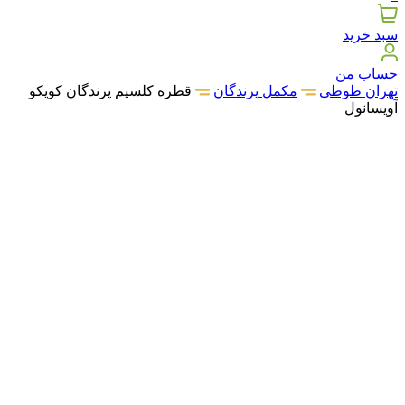
سبد خرید
حساب من
تهران طوطی
مکمل پرندگان
قطره کلسیم پرندگان کویکو
آویسانول