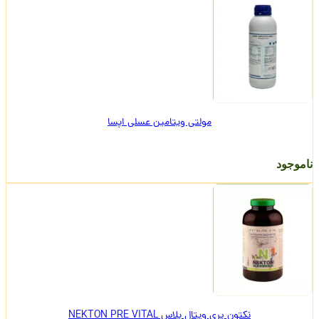
مولتی ویتامین عسلی اپسا
ناموجود
نکتون پری ویتال پلاس NEKTON PRE VITAL