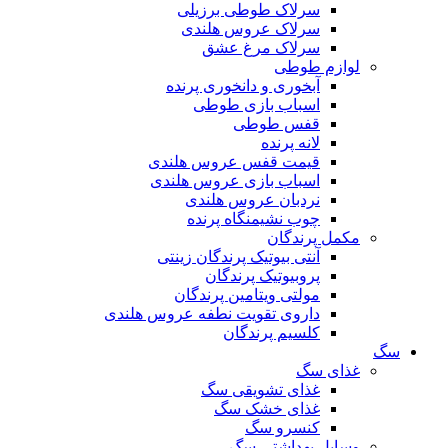
سرلاک طوطی برزیلی
سرلاک عروس هلندی
سرلاک مرغ عشق
لوازم طوطی
آبخوری و دانخوری پرنده
اسباب بازی طوطی
قفس طوطی
لانه پرنده
قیمت قفس عروس هلندی
اسباب بازی عروس هلندی
نردبان عروس هلندی
چوب نشیمنگاه پرنده
مکمل پرندگان
آنتی بیوتیک پرندگان زینتی
پروبیوتیک پرندگان
مولتی ویتامین پرندگان
داروی تقویت نطفه عروس هلندی
کلسیم پرندگان
سگ
غذای سگ
غذای تشویقی سگ
غذای خشک سگ
کنسرو سگ
وسایل بهداشتی سگ