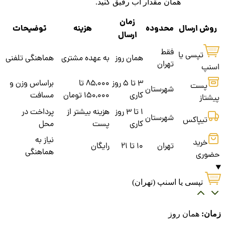
همان مقدار آب رقیق کنید.
زمان
روش ارسال
محدوده
هزینه
توضیحات
ارسال
فقط
تپسی یا
همان روز
به عهده مشتری
هماهنگی تلفنی
تهران
اسنپ
3 تا 5 روز
85,000 تا
براساس وزن و
پست
شهرستان
کاری
150,000 تومان
مسافت
پیشتاز
1 تا 3 روز
هزینه بیشتر از
پرداخت در
شهرستان
تیپاکس
کاری
پست
محل
نیاز به
خرید
تهران
10 تا 21
رایگان
هماهنگی
حضوری
تپسی یا اسنپ (تهران)
زمان:
همان روز