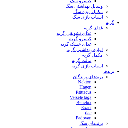
کنسرو سگ
وسایل بهداشتی سگ
مکمل ویژه سگ
اسباب بازی سگ
گربه
غذای گربه
غذای تشویقی گربه
کنسرو گربه
غذای خشک گربه
لوازم بهداشتی گربه
مکمل گربه
مالت گربه
اسباب بازی گربه
برندها
برندهای پرندگان
Nekton
Hagen
Psittacus
Versele laga
Benelux
Exact
dac
Padovan
برندهای سگ