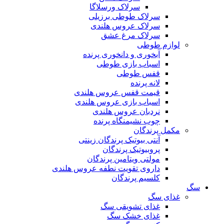
سرلاک ورسلاگا
سرلاک طوطی برزیلی
سرلاک عروس هلندی
سرلاک مرغ عشق
لوازم طوطی
آبخوری و دانخوری پرنده
اسباب بازی طوطی
قفس طوطی
لانه پرنده
قیمت قفس عروس هلندی
اسباب بازی عروس هلندی
نردبان عروس هلندی
چوب نشیمنگاه پرنده
مکمل پرندگان
آنتی بیوتیک پرندگان زینتی
پروبیوتیک پرندگان
مولتی ویتامین پرندگان
داروی تقویت نطفه عروس هلندی
کلسیم پرندگان
سگ
غذای سگ
غذای تشویقی سگ
غذای خشک سگ