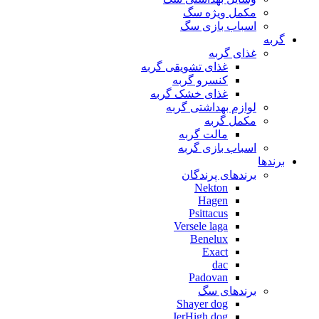
مکمل ویژه سگ
اسباب بازی سگ
گربه
غذای گربه
غذای تشویقی گربه
کنسرو گربه
غذای خشک گربه
لوازم بهداشتی گربه
مکمل گربه
مالت گربه
اسباب بازی گربه
برندها
برندهای پرندگان
Nekton
Hagen
Psittacus
Versele laga
Benelux
Exact
dac
Padovan
برندهای سگ
Shayer dog
JerHigh dog