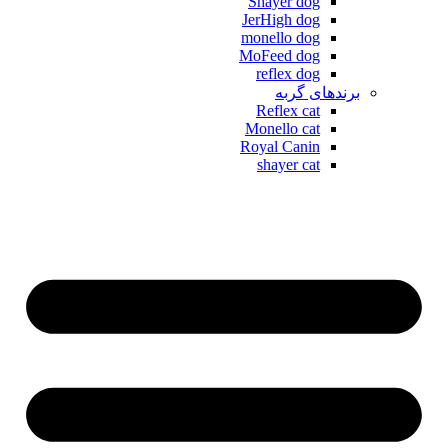
Shayer dog
JerHigh dog
monello dog
MoFeed dog
reflex dog
برندهای گربه
Reflex cat
Monello cat
Royal Canin
shayer cat