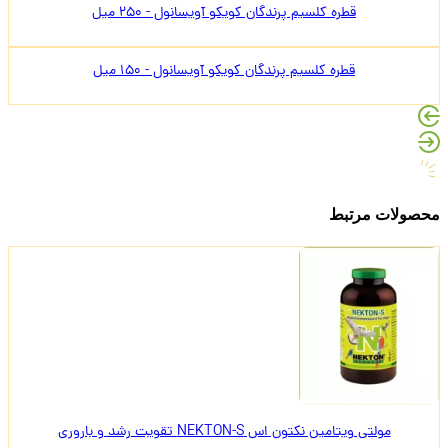
قطره کلسیم پرندگان کویکو آویسانول - 250 میل
قطره کلسیم پرندگان کویکو آویسانول - 150 میل
محصولات مرتبط
مولتی ویتامین نکتون اس NEKTON-S تقویت رشد و باروری