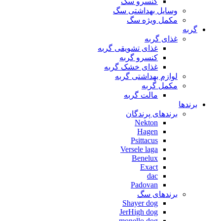
کنسرو سگ
وسایل بهداشتی سگ
مکمل ویژه سگ
گربه
غذای گربه
غذای تشویقی گربه
کنسرو گربه
غذای خشک گربه
لوازم بهداشتی گربه
مکمل گربه
مالت گربه
برندها
برندهای پرندگان
Nekton
Hagen
Psittacus
Versele laga
Benelux
Exact
dac
Padovan
برندهای سگ
Shayer dog
JerHigh dog
monello dog