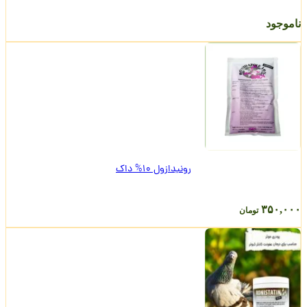
ناموجود
رونیدازول 10% داک
۳۵۰,۰۰۰
تومان