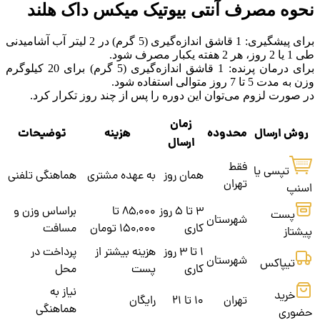
نحوه مصرف آنتی بیوتیک میکس داک هلند
برای پیشگیری: 1 قاشق اندازه‌گیری (5 گرم) در 2 لیتر آب آشامیدنی
طی 1 یا 2 روز، هر 2 هفته یکبار مصرف شود.
برای درمان پرنده: 1 قاشق اندازه‌گیری (5 گرم) برای 20 کیلوگرم
وزن به مدت 5 تا 7 روز متوالی استفاده شود.
در صورت لزوم می‌توان این دوره را پس از چند روز تکرار کرد.
زمان
روش ارسال
محدوده
هزینه
توضیحات
ارسال
فقط
تپسی یا
همان روز
به عهده مشتری
هماهنگی تلفنی
تهران
اسنپ
3 تا 5 روز
85,000 تا
براساس وزن و
پست
شهرستان
کاری
150,000 تومان
مسافت
پیشتاز
1 تا 3 روز
هزینه بیشتر از
پرداخت در
شهرستان
تیپاکس
کاری
پست
محل
نیاز به
خرید
تهران
10 تا 21
رایگان
هماهنگی
حضوری