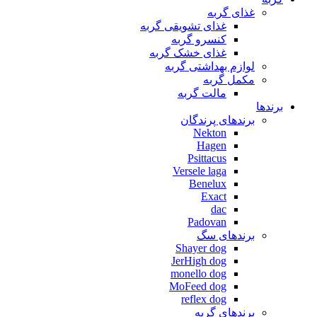
غذای گربه
غذای تشویقی گربه
کنسرو گربه
غذای خشک گربه
لوازم بهداشتی گربه
مکمل گربه
مالت گربه
برندها
برندهای پرندگان
Nekton
Hagen
Psittacus
Versele laga
Benelux
Exact
dac
Padovan
برندهای سگ
Shayer dog
JerHigh dog
monello dog
MoFeed dog
reflex dog
برندهای گربه