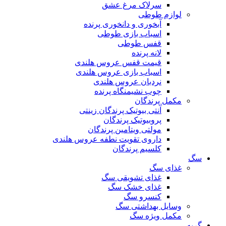
سرلاک مرغ عشق
لوازم طوطی
آبخوری و دانخوری پرنده
اسباب بازی طوطی
قفس طوطی
لانه پرنده
قیمت قفس عروس هلندی
اسباب بازی عروس هلندی
نردبان عروس هلندی
چوب نشیمنگاه پرنده
مکمل پرندگان
آنتی بیوتیک پرندگان زینتی
پروبیوتیک پرندگان
مولتی ویتامین پرندگان
داروی تقویت نطفه عروس هلندی
کلسیم پرندگان
سگ
غذای سگ
غذای تشویقی سگ
غذای خشک سگ
کنسرو سگ
وسایل بهداشتی سگ
مکمل ویژه سگ
گربه