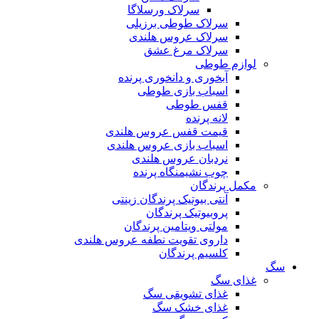
سرلاک ورسلاگا
سرلاک طوطی برزیلی
سرلاک عروس هلندی
سرلاک مرغ عشق
لوازم طوطی
آبخوری و دانخوری پرنده
اسباب بازی طوطی
قفس طوطی
لانه پرنده
قیمت قفس عروس هلندی
اسباب بازی عروس هلندی
نردبان عروس هلندی
چوب نشیمنگاه پرنده
مکمل پرندگان
آنتی بیوتیک پرندگان زینتی
پروبیوتیک پرندگان
مولتی ویتامین پرندگان
داروی تقویت نطفه عروس هلندی
کلسیم پرندگان
سگ
غذای سگ
غذای تشویقی سگ
غذای خشک سگ